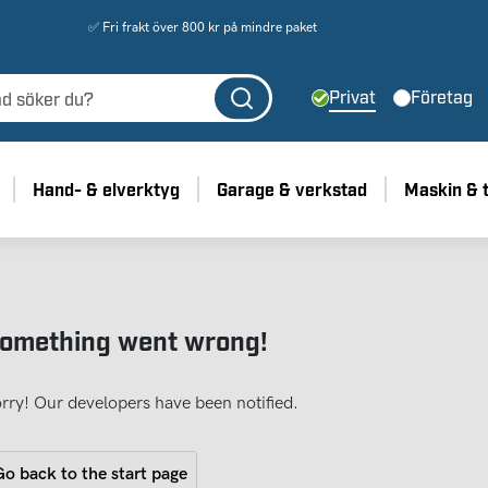
✅ Fri frakt över 800 kr på mindre paket
Privat
Företag
Hand- & elverktyg
Garage & verkstad
Maskin & 
omething went wrong!
rry! Our developers have been notified.
o back to the start page