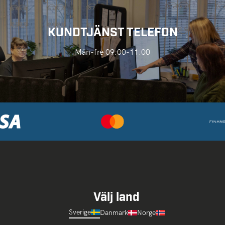
KUNDTJÄNST TELEFON
Mån-fre 09.00-11.00
Välj land
Sverige
Danmark
Norge