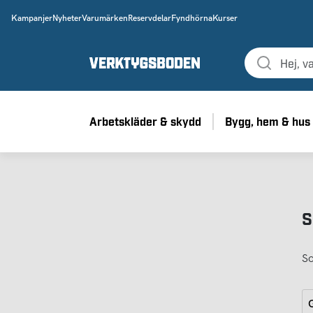
Kampanjer
Nyheter
Varumärken
Reservdelar
Fyndhörna
Kurser
Arbetskläder & skydd
Bygg, hem & hus
S
So
G