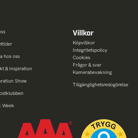
Villkor
oss
Köpvillkor
ttider
Integritetspolicy
a hos oss
Cookies
Frågor & svar
kt & inspiration
Kamerabevakning
oration Show
Tillgänglighetsredogörelse
ostklubben
k Week