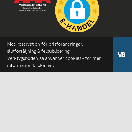
Med reservation för prisförändringar,
slutförsäljning & felpublicering
Verktygsboden.se använder cookies - för mer
information
klicka här.