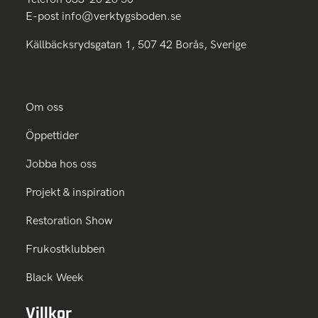
E-post
info@verktygsboden.se
Källbäcksrydsgatan 1, 507 42 Borås, Sverige
Om oss
Öppettider
Jobba hos oss
Projekt & inspiration
Restoration Show
Frukostklubben
Black Week
Villkor