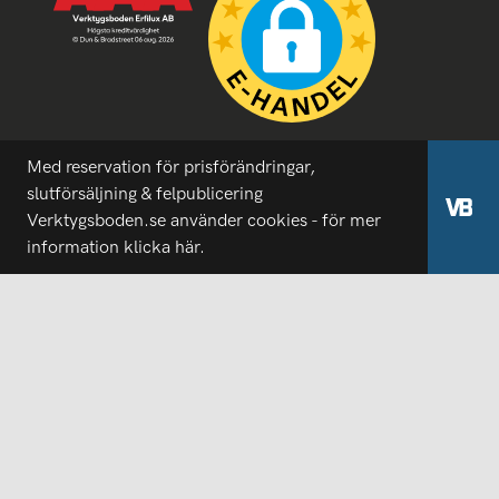
Med reservation för prisförändringar,
slutförsäljning & felpublicering
Verktygsboden.se använder cookies - för mer
information
klicka här.