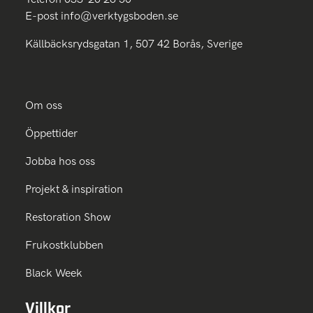
E-post
info@verktygsboden.se
Källbäcksrydsgatan 1, 507 42 Borås, Sverige
Om oss
Öppettider
Jobba hos oss
Projekt & inspiration
Restoration Show
Frukostklubben
Black Week
Villkor