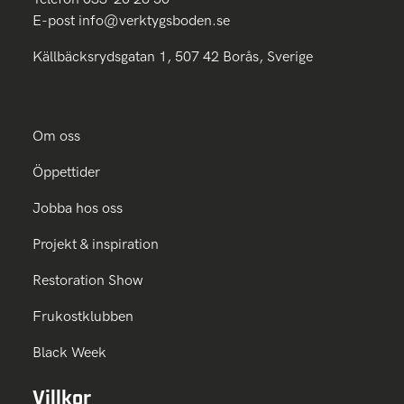
E-post
info@verktygsboden.se
Källbäcksrydsgatan 1, 507 42 Borås, Sverige
Om oss
Öppettider
Jobba hos oss
Projekt & inspiration
Restoration Show
Frukostklubben
Black Week
Villkor