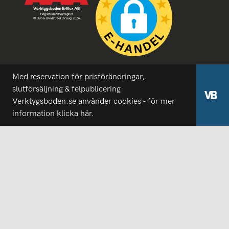
Med reservation för prisförändringar,
slutförsäljning & felpublicering
Verktygsboden.se använder cookies - för mer
information
klicka här.