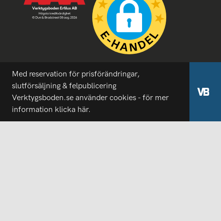
Med reservation för prisförändringar,
slutförsäljning & felpublicering
Verktygsboden.se använder cookies - för mer
information
klicka här.