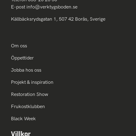
E-post
info@verktygsboden.se
Källbäcksrydsgatan 1, 507 42 Borås, Sverige
Om oss
Öppettider
Jobba hos oss
Projekt & inspiration
Restoration Show
Frukostklubben
Black Week
Villkor