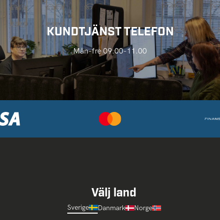
KUNDTJÄNST TELEFON
Mån-fre 09.00-11.00
Välj land
Sverige
Danmark
Norge