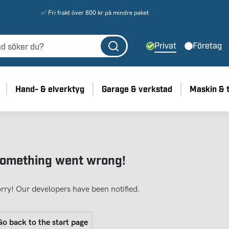
✅ Fri frakt över 800 kr på mindre paket
Privat
Företag
Hand- & elverktyg
Garage & verkstad
Maskin & 
omething went wrong!
rry! Our developers have been notified.
o back to the start page