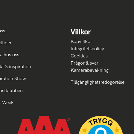
Villkor
oss
Köpvillkor
ttider
Integritetspolicy
a hos oss
Cookies
Frågor & svar
kt & inspiration
Kamerabevakning
oration Show
Tillgänglighetsredogörelse
ostklubben
k Week