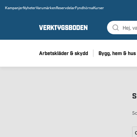
Kampanjer
Nyheter
Varumärken
Reservdelar
Fyndhörna
Kurser
Arbetskläder & skydd
Bygg, hem & hus
S
So
G