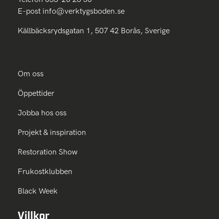
E-post
info@verktygsboden.se
Källbäcksrydsgatan 1, 507 42 Borås, Sverige
Om oss
Öppettider
Jobba hos oss
Projekt & inspiration
Restoration Show
Frukostklubben
Black Week
Villkor