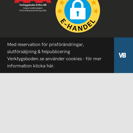
Med reservation för prisförändringar,
slutförsäljning & felpublicering
Verktygsboden.se använder cookies - för mer
information
klicka här.