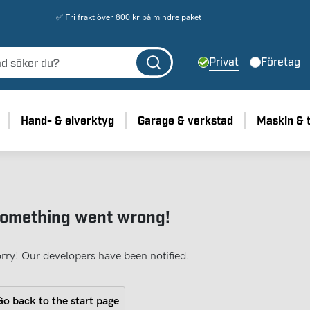
✅ Fri frakt över 800 kr på mindre paket
Privat
Företag
Hand- & elverktyg
Garage & verkstad
Maskin & 
omething went wrong!
rry! Our developers have been notified.
o back to the start page