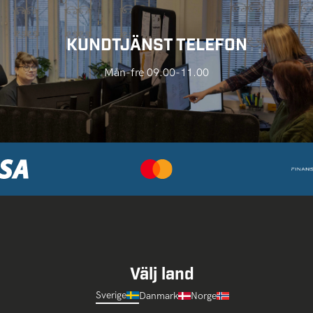
KUNDTJÄNST TELEFON
Mån-fre 09.00-11.00
Välj land
Sverige
Danmark
Norge