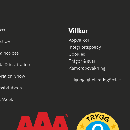
Villkor
oss
Köpvillkor
ttider
Integritetspolicy
a hos oss
Cookies
Frågor & svar
kt & inspiration
Kamerabevakning
oration Show
Tillgänglighetsredogörelse
ostklubben
k Week