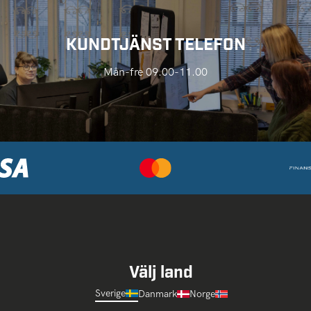
KUNDTJÄNST TELEFON
Mån-fre 09.00-11.00
Välj land
Sverige
Danmark
Norge