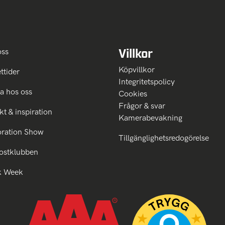
Villkor
oss
Köpvillkor
ttider
Integritetspolicy
a hos oss
Cookies
Frågor & svar
kt & inspiration
Kamerabevakning
oration Show
Tillgänglighetsredogörelse
ostklubben
k Week