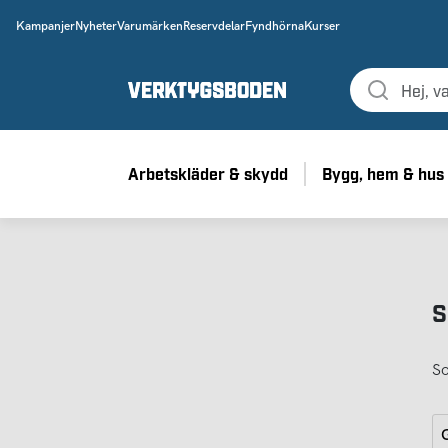
Kampanjer
Nyheter
Varumärken
Reservdelar
Fyndhörna
Kurser
Arbetskläder & skydd
Bygg, hem & hus
S
So
G