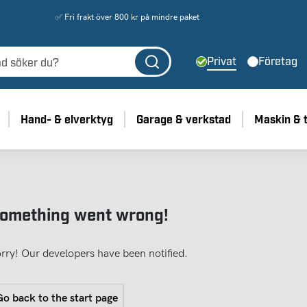
✅ Fri frakt över 800 kr på mindre paket
Privat
Företag
Hand- & elverktyg
Garage & verkstad
Maskin & 
omething went wrong!
rry! Our developers have been notified.
o back to the start page