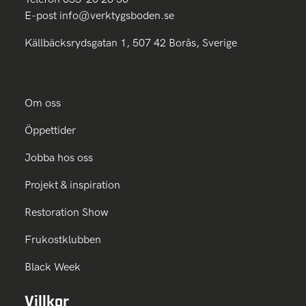
E-post
info@verktygsboden.se
Källbäcksrydsgatan 1, 507 42 Borås, Sverige
Om oss
Öppettider
Jobba hos oss
Projekt & inspiration
Restoration Show
Frukostklubben
Black Week
Villkor