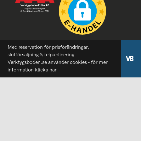
Med reservation för prisförändringar,
slutförsäljning & felpublicering
Verktygsboden.se använder cookies - för mer
information
klicka här.