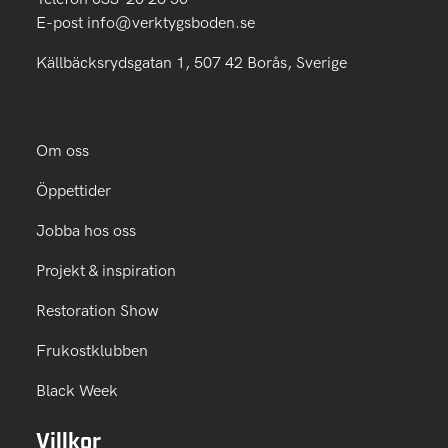
E-post
info@verktygsboden.se
Källbäcksrydsgatan 1, 507 42 Borås, Sverige
Om oss
Öppettider
Jobba hos oss
Projekt & inspiration
Restoration Show
Frukostklubben
Black Week
Villkor