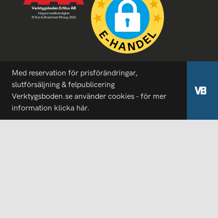
Med reservation för prisförändringar,
slutförsäljning & felpublicering
Verktygsboden.se använder cookies - för mer
information
klicka här.