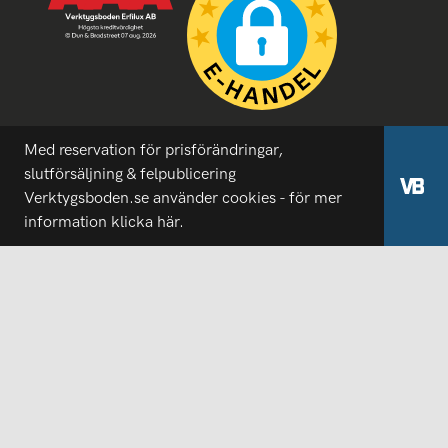
Med reservation för prisförändringar,
slutförsäljning & felpublicering
Verktygsboden.se använder cookies - för mer
information
klicka här.