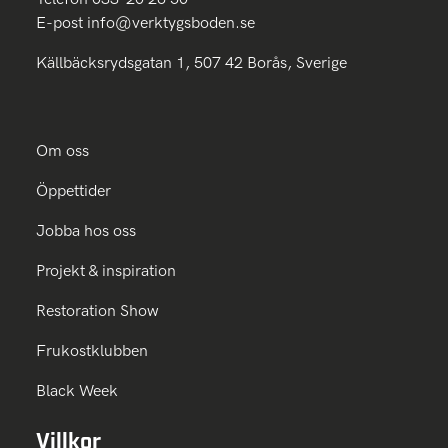
E-post
info@verktygsboden.se
Källbäcksrydsgatan 1, 507 42 Borås, Sverige
Om oss
Öppettider
Jobba hos oss
Projekt & inspiration
Restoration Show
Frukostklubben
Black Week
Villkor