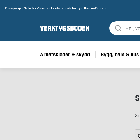
Kampanjer
Nyheter
Varumärken
Reservdelar
Fyndhörna
Kurser
Arbetskläder & skydd
Bygg, hem & hus
S
So
G