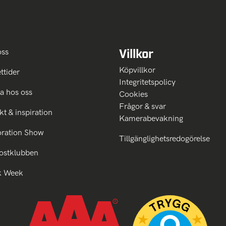
Villkor
oss
Köpvillkor
ttider
Integritetspolicy
a hos oss
Cookies
Frågor & svar
kt & inspiration
Kamerabevakning
oration Show
Tillgänglighetsredogörelse
ostklubben
k Week