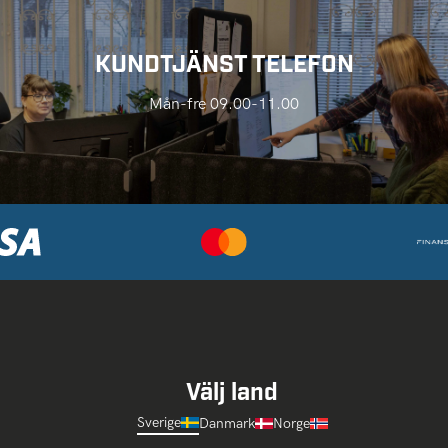
KUNDTJÄNST TELEFON
Mån-fre 09.00-11.00
Välj land
Sverige
Danmark
Norge