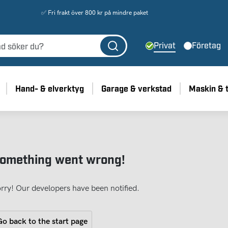
✅ Fri frakt över 800 kr på mindre paket
Privat
Företag
Hand- & elverktyg
Garage & verkstad
Maskin & 
omething went wrong!
rry! Our developers have been notified.
o back to the start page