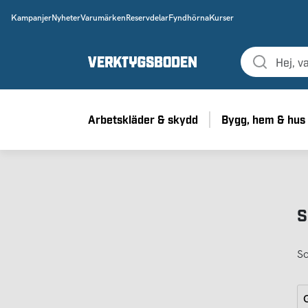
Kampanjer
Nyheter
Varumärken
Reservdelar
Fyndhörna
Kurser
Arbetskläder & skydd
Bygg, hem & hus
S
So
G