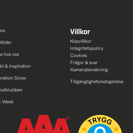
Villkor
oss
Köpvillkor
ttider
Integritetspolicy
a hos oss
Cookies
Frågor & svar
kt & inspiration
Kamerabevakning
oration Show
Tillgänglighetsredogörelse
ostklubben
k Week