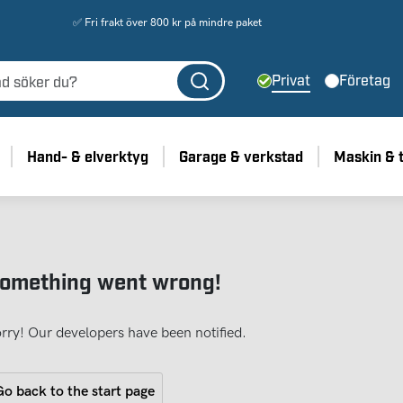
✅ Fri frakt över 800 kr på mindre paket
Privat
Företag
Hand- & elverktyg
Garage & verkstad
Maskin & 
omething went wrong!
rry! Our developers have been notified.
o back to the start page