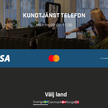
KUNDTJÄNST TELEFON
Mån-fre 09.00-11.00
Välj land
Sverige
Danmark
Norge