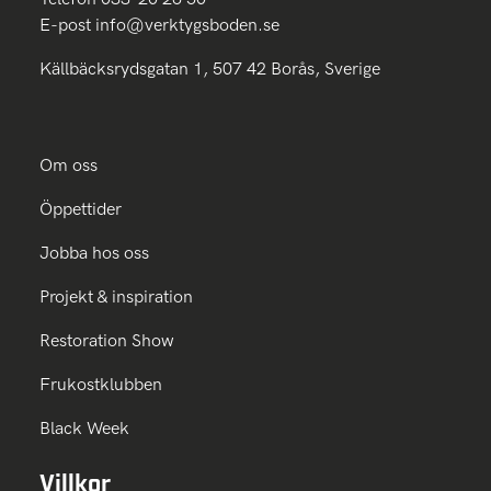
E-post
info@verktygsboden.se
Källbäcksrydsgatan 1, 507 42 Borås, Sverige
Om oss
Öppettider
Jobba hos oss
Projekt & inspiration
Restoration Show
Frukostklubben
Black Week
Villkor