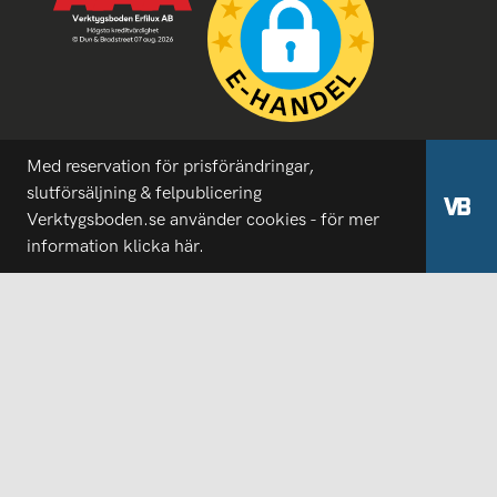
Med reservation för prisförändringar,
slutförsäljning & felpublicering
Verktygsboden.se använder cookies - för mer
information
klicka här.