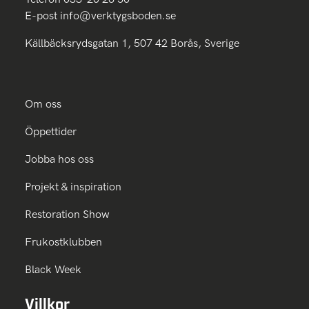
E-post
info@verktygsboden.se
Källbäcksrydsgatan 1, 507 42 Borås, Sverige
Om oss
Öppettider
Jobba hos oss
Projekt & inspiration
Restoration Show
Frukostklubben
Black Week
Villkor