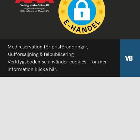
Med reservation för prisförändringar,
slutförsäljning & felpublicering
Verktygsboden.se använder cookies - för mer
information
klicka här.