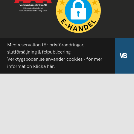
Med reservation för prisförändringar,
slutförsäljning & felpublicering
Verktygsboden.se använder cookies - för mer
information
klicka här.