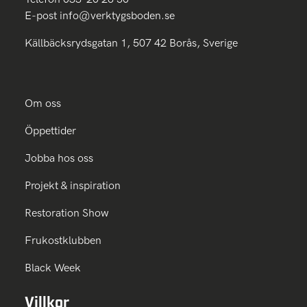
E-post
info@verktygsboden.se
Källbäcksrydsgatan 1, 507 42 Borås, Sverige
Om oss
Öppettider
Jobba hos oss
Projekt & inspiration
Restoration Show
Frukostklubben
Black Week
Villkor