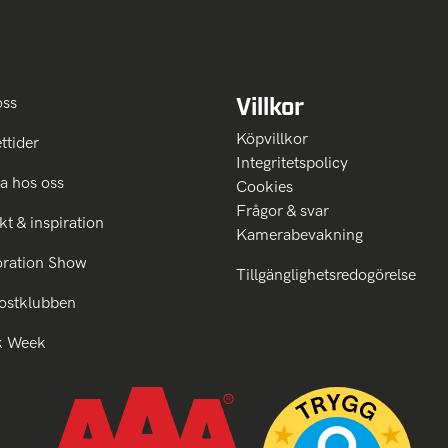
Villkor
oss
Köpvillkor
ttider
Integritetspolicy
a hos oss
Cookies
Frågor & svar
kt & inspiration
Kamerabevakning
oration Show
Tillgänglighetsredogörelse
ostklubben
k Week