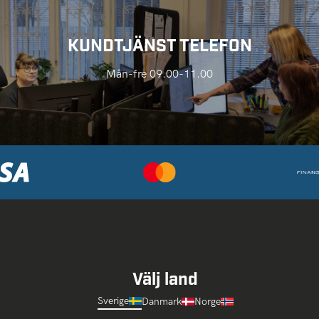
KUNDTJÄNST TELEFON
Mån-fre 09.00-11.00
Välj land
Sverige
Danmark
Norge