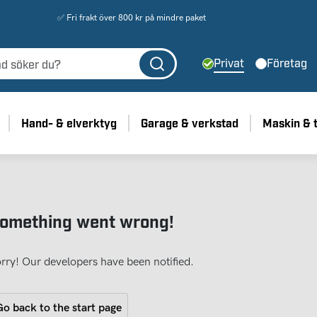
✅ Fri frakt över 800 kr på mindre paket
Privat
Företag
Hand- & elverktyg
Garage & verkstad
Maskin & 
omething went wrong!
rry! Our developers have been notified.
o back to the start page