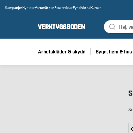
Kampanjer
Nyheter
Varumärken
Reservdelar
Fyndhörna
Kurser
Arbetskläder & skydd
Bygg, hem & hus
S
So
G