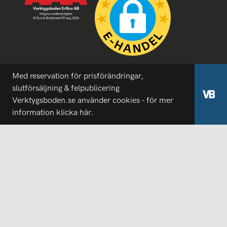
Med reservation för prisförändringar,
slutförsäljning & felpublicering
Verktygsboden.se använder cookies - för mer
information
klicka här.