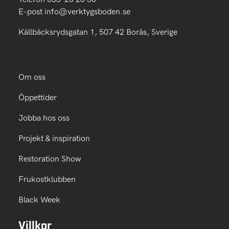
E-post
info@verktygsboden.se
Källbäcksrydsgatan 1, 507 42 Borås, Sverige
Om oss
Öppettider
Jobba hos oss
Projekt & inspiration
Restoration Show
Frukostklubben
Black Week
Villkor