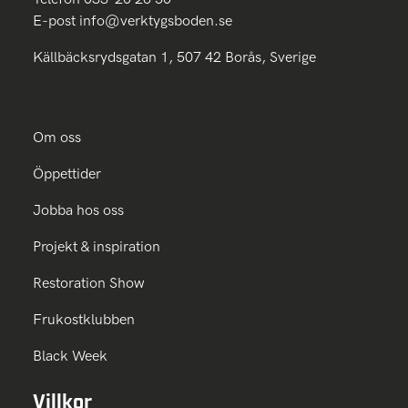
E-post
info@verktygsboden.se
Källbäcksrydsgatan 1, 507 42 Borås, Sverige
Om oss
Öppettider
Jobba hos oss
Projekt & inspiration
Restoration Show
Frukostklubben
Black Week
Villkor