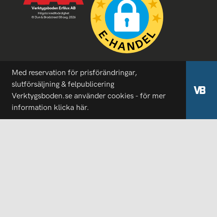
Med reservation för prisförändringar,
slutförsäljning & felpublicering
Verktygsboden.se använder cookies - för mer
information
klicka här.