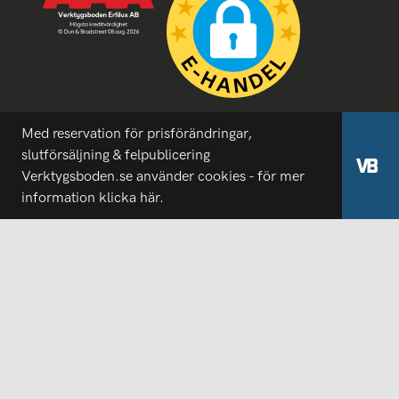
Med reservation för prisförändringar,
slutförsäljning & felpublicering
Verktygsboden.se använder cookies - för mer
information
klicka här.