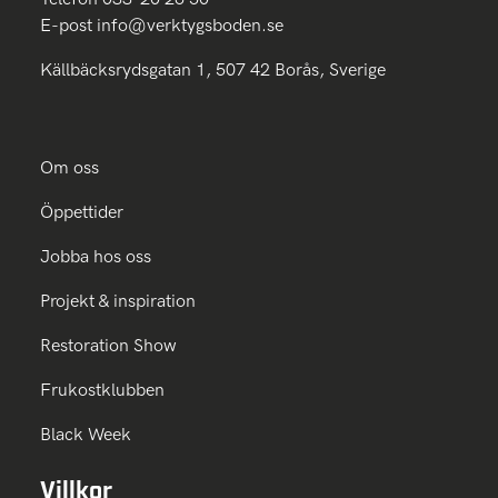
E-post
info@verktygsboden.se
Källbäcksrydsgatan 1, 507 42 Borås, Sverige
Om oss
Öppettider
Jobba hos oss
Projekt & inspiration
Restoration Show
Frukostklubben
Black Week
Villkor