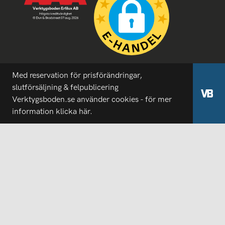
Med reservation för prisförändringar,
slutförsäljning & felpublicering
Verktygsboden.se använder cookies - för mer
information
klicka här.