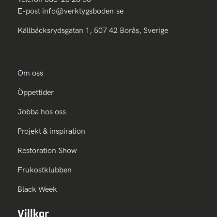
E-post
info@verktygsboden.se
Källbäcksrydsgatan 1, 507 42 Borås, Sverige
Om oss
Öppettider
Jobba hos oss
Projekt & inspiration
Restoration Show
Frukostklubben
Black Week
Villkor