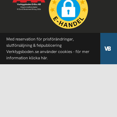
Med reservation för prisförändringar,
slutförsäljning & felpublicering
Verktygsboden.se använder cookies - för mer
information
klicka här.