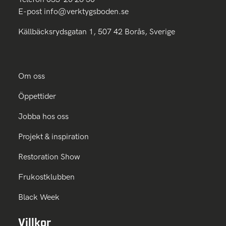
E-post
info@verktygsboden.se
Källbäcksrydsgatan 1, 507 42 Borås, Sverige
Om oss
Öppettider
Jobba hos oss
Projekt & inspiration
Restoration Show
Frukostklubben
Black Week
Villkor