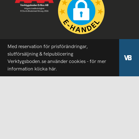
Med reservation för prisförändringar,
slutförsäljning & felpublicering
Verktygsboden.se använder cookies - för mer
information
klicka här.