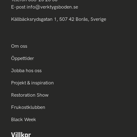
E-post
info@verktygsboden.se
Källbäcksrydsgatan 1, 507 42 Borås, Sverige
Om oss
Öppettider
Jobba hos oss
Projekt & inspiration
Restoration Show
Frukostklubben
Black Week
Villkor