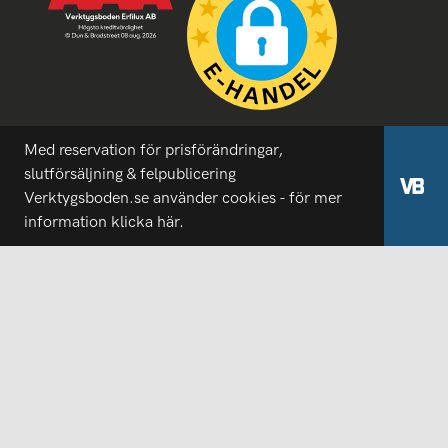
Med reservation för prisförändringar,
slutförsäljning & felpublicering
Verktygsboden.se använder cookies - för mer
information
klicka här.