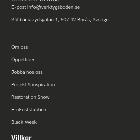
E-post
info@verktygsboden.se
Källbäcksrydsgatan 1, 507 42 Borås, Sverige
Om oss
Öppettider
Jobba hos oss
Projekt & inspiration
Restoration Show
Frukostklubben
Black Week
Villkor