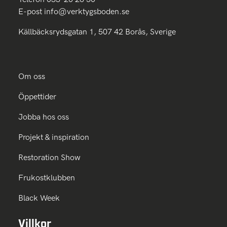
E-post
info@verktygsboden.se
Källbäcksrydsgatan 1, 507 42 Borås, Sverige
Om oss
Öppettider
Jobba hos oss
Projekt & inspiration
Restoration Show
Frukostklubben
Black Week
Villkor