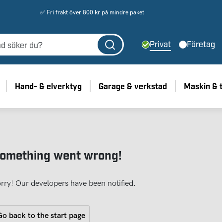
✅ Fri frakt över 800 kr på mindre paket
Privat
Företag
Hand- & elverktyg
Garage & verkstad
Maskin & 
omething went wrong!
rry! Our developers have been notified.
o back to the start page