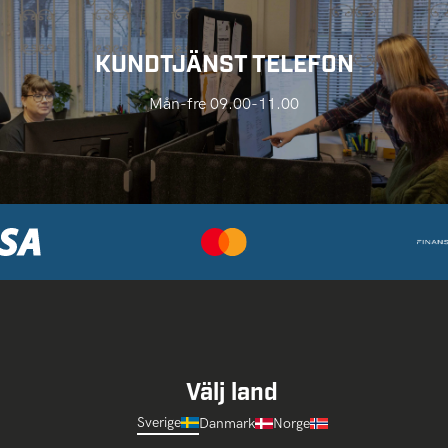
KUNDTJÄNST TELEFON
Mån-fre 09.00-11.00
Välj land
Sverige
Danmark
Norge