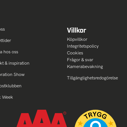
Villkor
oss
Köpvillkor
ttider
Integritetspolicy
a hos oss
Cookies
Frågor & svar
kt & inspiration
Kamerabevakning
oration Show
Tillgänglighetsredogörelse
ostklubben
k Week