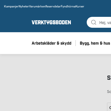
Kampanjer
Nyheter
Varumärken
Reservdelar
Fyndhörna
Kurser
Arbetskläder & skydd
Bygg, hem & hus
S
So
G