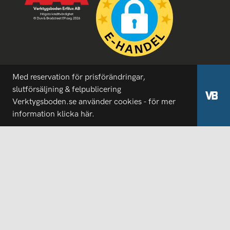
Med reservation för prisförändringar,
slutförsäljning & felpublicering
Verktygsboden.se använder cookies - för mer
information
klicka här.