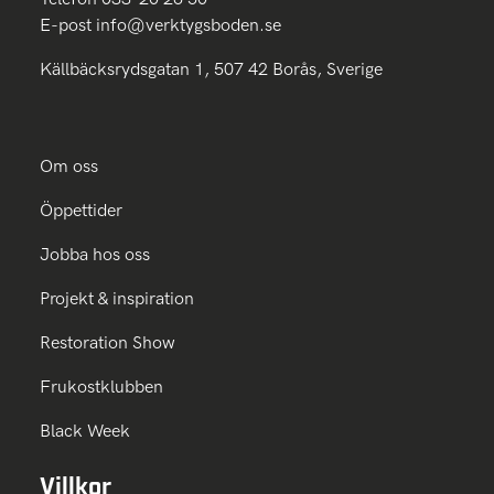
E-post
info@verktygsboden.se
Källbäcksrydsgatan 1, 507 42 Borås, Sverige
Om oss
Öppettider
Jobba hos oss
Projekt & inspiration
Restoration Show
Frukostklubben
Black Week
Villkor