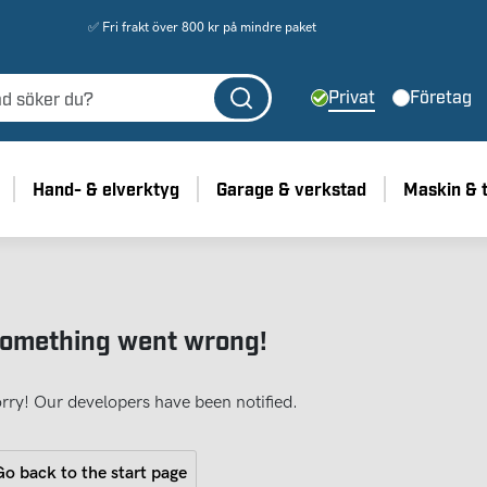
✅ Fri frakt över 800 kr på mindre paket
Privat
Företag
Hand- & elverktyg
Garage & verkstad
Maskin & 
omething went wrong!
rry! Our developers have been notified.
o back to the start page