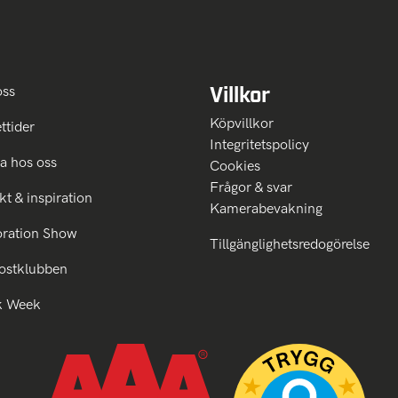
Villkor
oss
Köpvillkor
ttider
Integritetspolicy
a hos oss
Cookies
Frågor & svar
kt & inspiration
Kamerabevakning
oration Show
Tillgänglighetsredogörelse
ostklubben
k Week