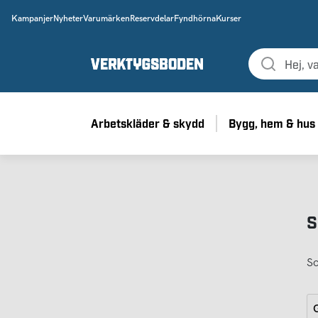
Kampanjer
Nyheter
Varumärken
Reservdelar
Fyndhörna
Kurser
Arbetskläder & skydd
Bygg, hem & hus
S
So
G