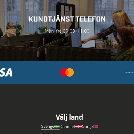
KUNDTJÄNST TELEFON
Mån-fre 09.00-11.00
Välj land
Sverige
Danmark
Norge