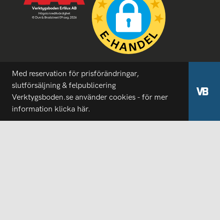
Med reservation för prisförändringar,
slutförsäljning & felpublicering
Verktygsboden.se använder cookies - för mer
information
klicka här.