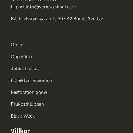
E-post
info@verktygsboden.se
Källbäcksrydsgatan 1, 507 42 Borås, Sverige
Om oss
Öppettider
Jobba hos oss
Projekt & inspiration
Restoration Show
Frukostklubben
Black Week
Villkor