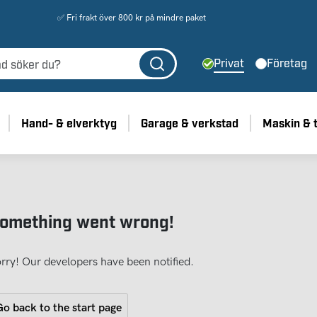
✅ Fri frakt över 800 kr på mindre paket
Privat
Företag
Hand- & elverktyg
Garage & verkstad
Maskin & 
omething went wrong!
rry! Our developers have been notified.
o back to the start page