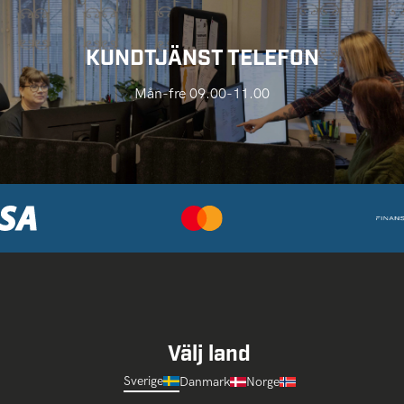
KUNDTJÄNST TELEFON
Mån-fre 09.00-11.00
Välj land
Sverige
Danmark
Norge