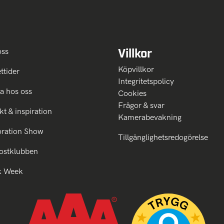
Villkor
oss
Köpvillkor
ttider
Integritetspolicy
a hos oss
Cookies
Frågor & svar
kt & inspiration
Kamerabevakning
oration Show
Tillgänglighetsredogörelse
ostklubben
k Week