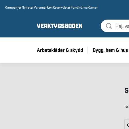
Kampanjer
Nyheter
Varumärken
Reservdelar
Fyndhörna
Kurser
Arbetskläder & skydd
Bygg, hem & hus
S
So
G