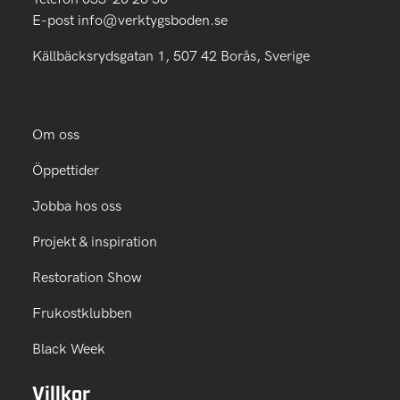
E-post
info@verktygsboden.se
Källbäcksrydsgatan 1, 507 42 Borås, Sverige
Om oss
Öppettider
Jobba hos oss
Projekt & inspiration
Restoration Show
Frukostklubben
Black Week
Villkor