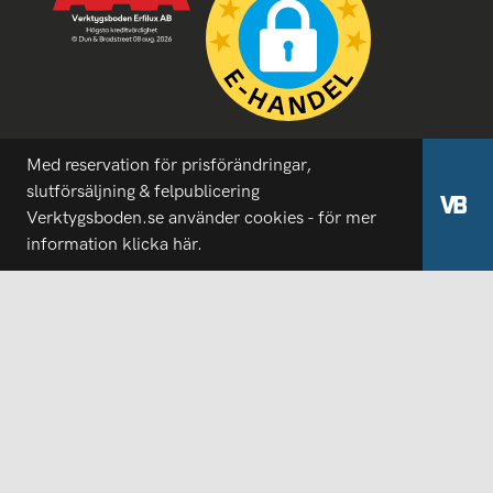
Med reservation för prisförändringar,
slutförsäljning & felpublicering
Verktygsboden.se använder cookies - för mer
information
klicka här.