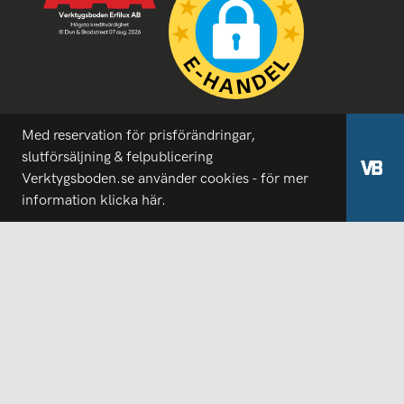
Med reservation för prisförändringar,
slutförsäljning & felpublicering
Verktygsboden.se använder cookies - för mer
information
klicka här.