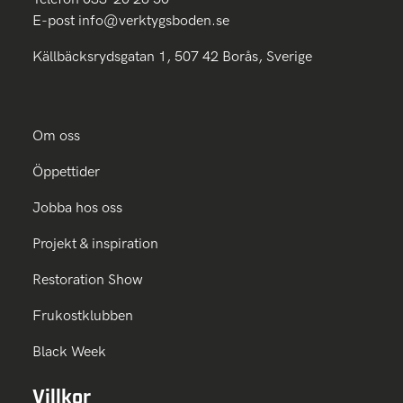
E-post
info@verktygsboden.se
Källbäcksrydsgatan 1, 507 42 Borås, Sverige
Om oss
Öppettider
Jobba hos oss
Projekt & inspiration
Restoration Show
Frukostklubben
Black Week
Villkor