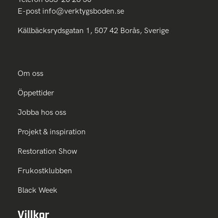
E-post
info@verktygsboden.se
Källbäcksrydsgatan 1, 507 42 Borås, Sverige
Om oss
Öppettider
Jobba hos oss
Projekt & inspiration
Restoration Show
Frukostklubben
Black Week
Villkor