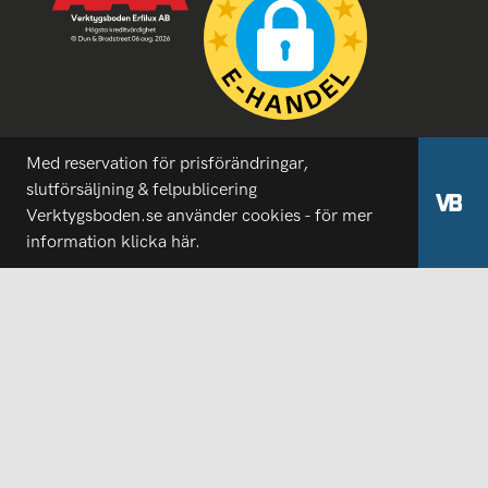
Med reservation för prisförändringar,
slutförsäljning & felpublicering
Verktygsboden.se använder cookies - för mer
information
klicka här.