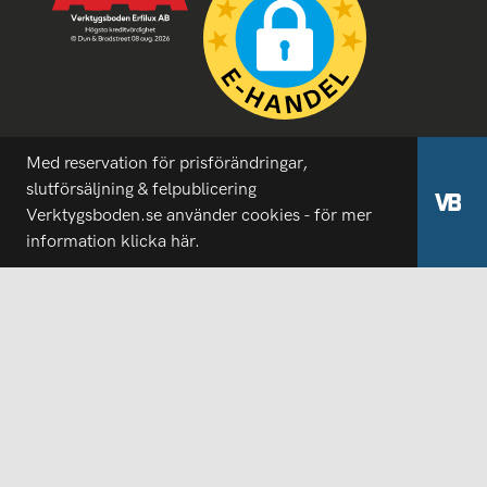
Med reservation för prisförändringar,
slutförsäljning & felpublicering
Verktygsboden.se använder cookies - för mer
information
klicka här.