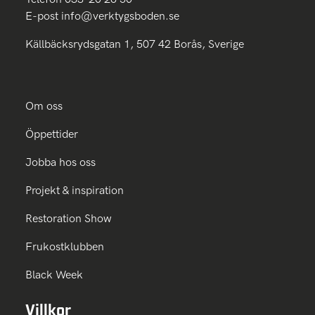
E-post
info@verktygsboden.se
Källbäcksrydsgatan 1, 507 42 Borås, Sverige
Om oss
Öppettider
Jobba hos oss
Projekt & inspiration
Restoration Show
Frukostklubben
Black Week
Villkor