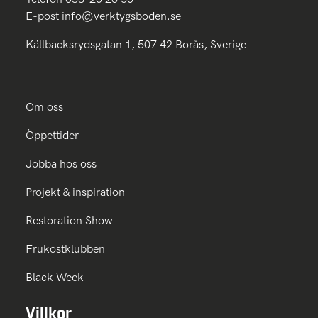
E-post
info@verktygsboden.se
Källbäcksrydsgatan 1, 507 42 Borås, Sverige
Om oss
Öppettider
Jobba hos oss
Projekt & inspiration
Restoration Show
Frukostklubben
Black Week
Villkor