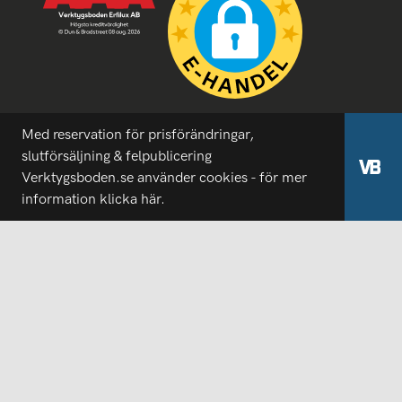
Med reservation för prisförändringar,
slutförsäljning & felpublicering
Verktygsboden.se använder cookies - för mer
information
klicka här.